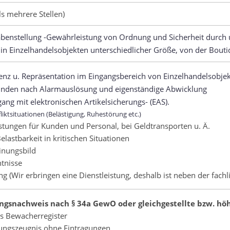
ls mehrere Stellen)
abenstellung -Gewährleistung von Ordnung und Sicherheit durch
in Einzelhandelsobjekten unterschiedlicher Größe, von der Bout
enz u. Repräsentation im Eingangsbereich von Einzelhandelsobje
nden nach Alarmauslösung und eigenständige Abwicklung
ng mit elektronischen Artikelsicherungs- (EAS).
liktsituationen (Belästigung, Ruhestörung etc.)
stungen für Kunden und Personal, bei Geldtransporten u. Ä.
elastbarkeit in kritischen Situationen
inungsbild
tnisse
g (Wir erbringen eine Dienstleistung, deshalb ist neben der fach
ngsnachweis nach § 34a GewO oder gleichgestellte bzw. höh
s Bewacherregister
rungszeugnis ohne Eintragungen