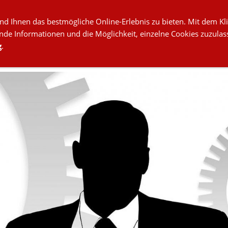
d Ihnen das bestmögliche Online-Erlebnis zu bieten. Mit dem Kl
nde Informationen und die Möglichkeit, einzelne Cookies zuzulas
g
.