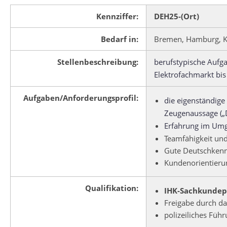
Kennziffer:
DEH25-(Ort)
Bedarf in:
Bremen, Hamburg, Kie
Stellenbeschreibung:
berufstypische Aufga
Elektrofachmarkt bi
Aufgaben/Anforderungsprofil:
die eigenständige
Zeugenaussage („D
Erfahrung im Umg
Teamfähigkeit und 
Gute Deutschkennt
Kundenorientierun
Qualifikation:
IHK-Sachkundepr
Freigabe durch da
polizeiliches Füh