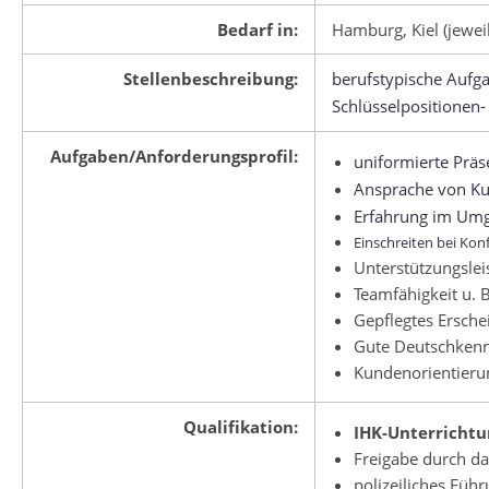
Bedarf in:
Hamburg, Kiel (jewei
Stellenbeschreibung:
berufstypische Aufg
Schlüsselpositionen-
Aufgaben/Anforderungsprofil:
uniformierte Präs
Ansprache von Ku
Erfahrung im Umga
Einschreiten bei Konf
Unterstützungslei
Teamfähigkeit u. B
Gepflegtes Ersche
Gute Deutschkenn
Kundenorientierun
Qualifikation:
IHK-Unterrichtu
Freigabe durch da
polizeiliches Füh