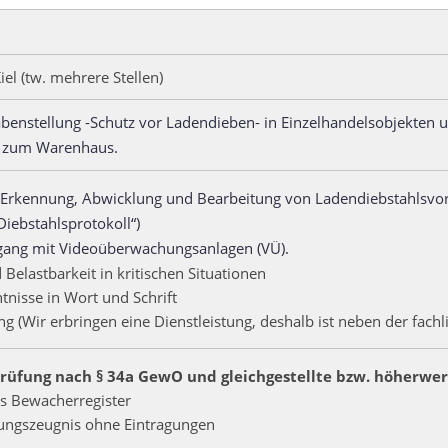
l (tw. mehrere Stellen)
benstellung -Schutz vor Ladendieben- in Einzelhandelsobjekten 
s zum Warenhaus.
 Erkennung, Abwicklung und Bearbeitung von Ladendiebstahlsvorgä
iebstahlsprotokoll“)
ang mit Videoüberwachungsanlagen (VÜ).
Belastbarkeit in kritischen Situationen
nisse in Wort und Schrift
g (Wir erbringen eine Dienstleistung, deshalb ist neben der fach
üfung nach § 34a GewO und gleichgestellte bzw. höherwert
s Bewacherregister
rungszeugnis ohne Eintragungen